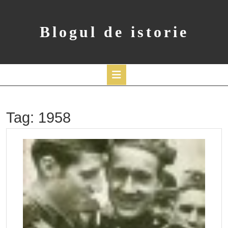
Skip
to
content
Blogul de istorie
Open
Button
Tag:
1958