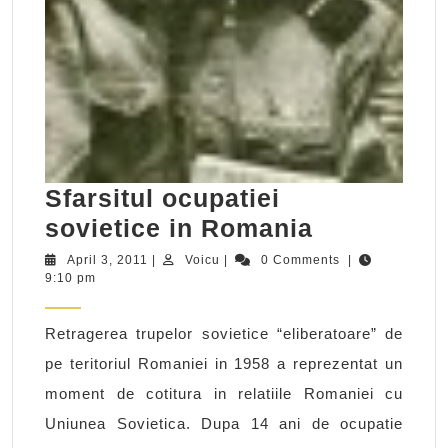
Sfarsitul ocupatiei
Sfarsitul
sovietice in Romania
ocupatiei
April
Voicu
April 3, 2011
|
Voicu
|
0 Comments
|
3,
9:10 pm
sovietice
2011
in
Retragerea trupelor sovietice “eliberatoare” de
Romania
pe teritoriul Romaniei in 1958 a reprezentat un
moment de cotitura in relatiile Romaniei cu
Uniunea Sovietica. Dupa 14 ani de ocupatie