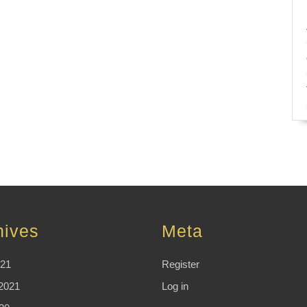
hives
Meta
021
Register
2021
Log in