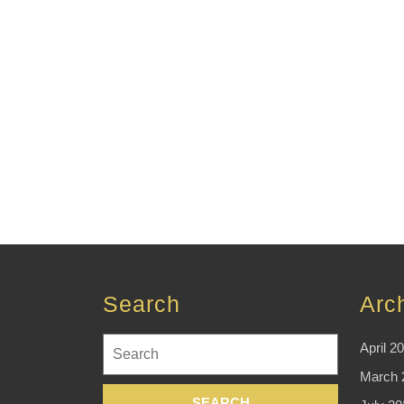
Search
Arc
Search
April 2
for:
March 