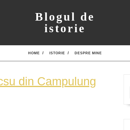
Blogul de
istorie
HOME
ISTORIE
DESPRE MINE
Scriso
acsu din Campulung
lui
Neacs
din