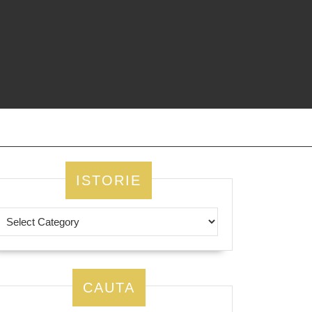
ISTORIE
area
u
CAUTA