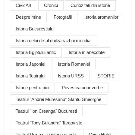
CivicArt
Cronici
Curiozitati din istorie
Despre mine
Fotografii
Istoria aromanilor
Istoria Bucurestiului
Istoria celui de-al doilea razboi mondial
Istoria Egiptului antic
Istoria in anecdote
Istoria Japoniei
Istoria Romaniei
Istoria Teatrului
Istoria URSS
ISTORIE
Istorie pentru pici
Povestea unor vorbe
Teatrul "Andrei Muresanu" Sfantu Gheorghe
Teatrul "Ion Creanga" Bucuresti
Teatrul "Tony Bulandra" Targoviste
Teatrul Urmuz - o istorie scurta
Voicu Hetel