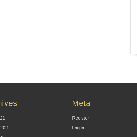
hives
Meta
021
Register
2021
Log in