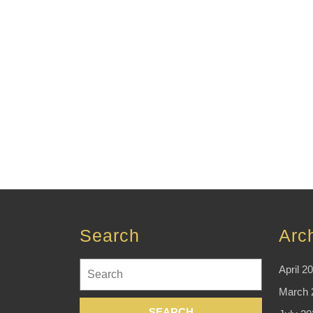
Search
Arc
Search
April 2
for:
March 