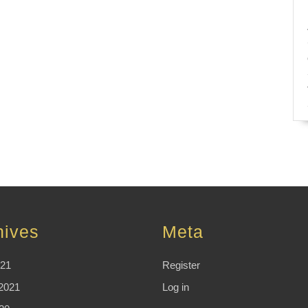
hives
Meta
021
Register
2021
Log in