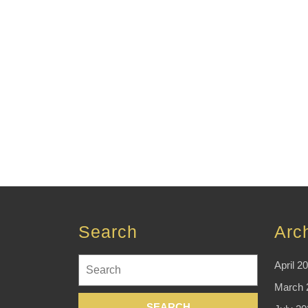
Search
Arc
Search
April 2
for:
March 