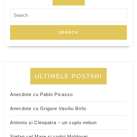
Search
for:
ULTIMELE POSTARI
Anecdote cu Pablo Picasso
Anecdote cu Grigore Vasiliu Birlic
Antoniu și Cleopatra – un cuplu nebun
Ștefan cel Mare și codrii Moldovei