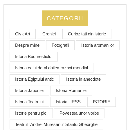
CATEGORII
CivicArt
Cronici
Curiozitati din istorie
Despre mine
Fotografii
Istoria aromanilor
Istoria Bucurestiului
Istoria celui de-al doilea razboi mondial
Istoria Egiptului antic
Istoria in anecdote
Istoria Japoniei
Istoria Romaniei
Istoria Teatrului
Istoria URSS
ISTORIE
Istorie pentru pici
Povestea unor vorbe
Teatrul "Andrei Muresanu" Sfantu Gheorghe