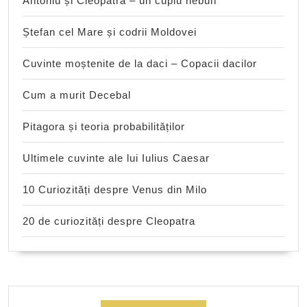
Antoniu și Cleopatra – un cuplu nebun
Ștefan cel Mare și codrii Moldovei
Cuvinte moștenite de la daci – Copacii dacilor
Cum a murit Decebal
Pitagora și teoria probabilităților
Ultimele cuvinte ale lui Iulius Caesar
10 Curiozități despre Venus din Milo
20 de curiozități despre Cleopatra