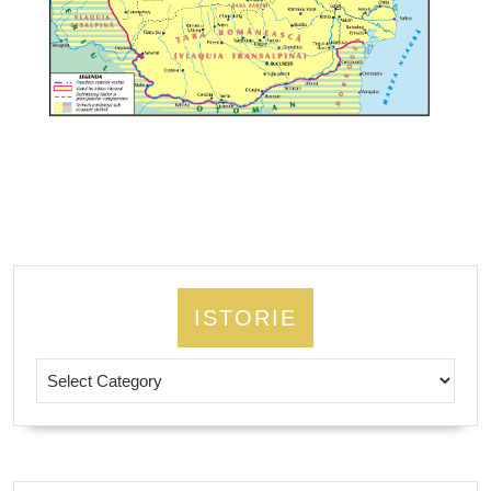
Viteazul
ISTORIE
Istorie