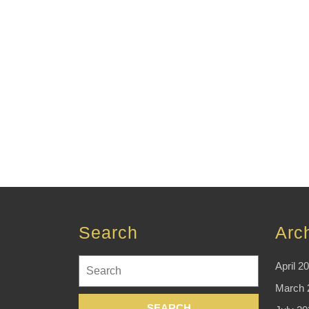
Search
Arc
Search
April 2
for:
March 