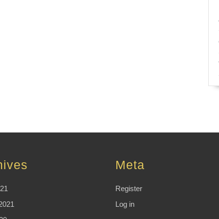
hives
Meta
021
Register
2021
Log in