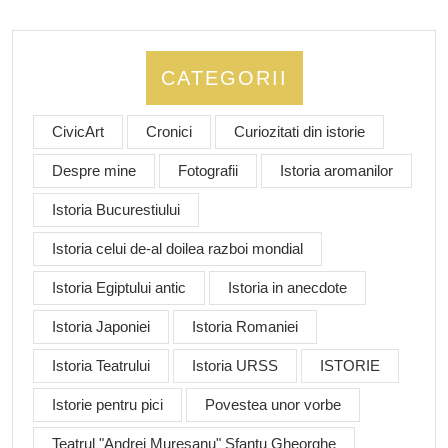
CATEGORII
CivicArt
Cronici
Curiozitati din istorie
Despre mine
Fotografii
Istoria aromanilor
Istoria Bucurestiului
Istoria celui de-al doilea razboi mondial
Istoria Egiptului antic
Istoria in anecdote
Istoria Japoniei
Istoria Romaniei
Istoria Teatrului
Istoria URSS
ISTORIE
Istorie pentru pici
Povestea unor vorbe
Teatrul "Andrei Muresanu" Sfantu Gheorghe