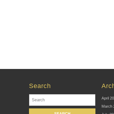
Search
Arc
Search
April 2
for:
March 