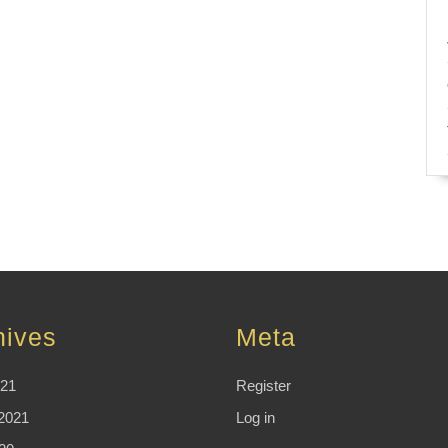
hives
Meta
021
Register
2021
Log in