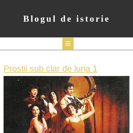
Skip
to
content
Blogul de istorie
Open
Button
Prostii
Prostii sub clar de luna 1
sub
clar
de
luna
1