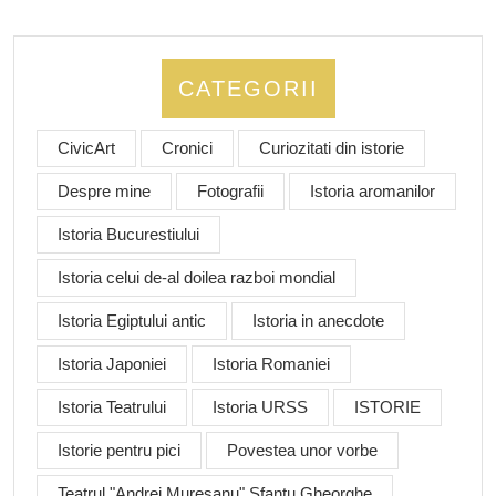
CATEGORII
CivicArt
Cronici
Curiozitati din istorie
Despre mine
Fotografii
Istoria aromanilor
Istoria Bucurestiului
Istoria celui de-al doilea razboi mondial
Istoria Egiptului antic
Istoria in anecdote
Istoria Japoniei
Istoria Romaniei
Istoria Teatrului
Istoria URSS
ISTORIE
Istorie pentru pici
Povestea unor vorbe
Teatrul "Andrei Muresanu" Sfantu Gheorghe