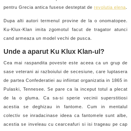
pentru Grecia antica fusese desteptat de
revolutia elena
.
Dupa alti autori termenul provine de la o onomatopee.
Ku-Klux-Klan imita zgomotul facut de tragator atunci
cand armeaza un model vechi de pusca.
Unde a aparut Ku Klux Klan-ul?
Cea mai raspandita poveste este aceea ca un grup de
sase veterani ai razboiului de secesiune, care luptasera
de partea Confederatiei au infiintat organizatia in 1865 in
Pulaski, Tennesee. Se pare ca la inceput totul a plecat
de la o gluma. Ca sa-si sperie vecinii superstitiosi
acestia se deghizau in fantome. Cum in mentalul
colectiv se inradacinase ideea ca fantomele sunt albe,
acestia se inveleau cu cearceafuri si isi trageau pe cap