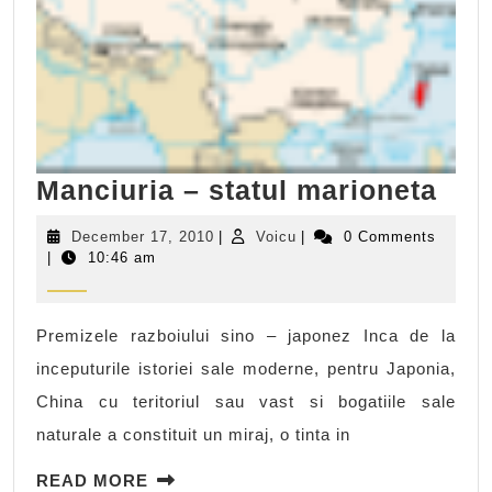
Man
Manciuria – statul marioneta
–
December
Voicu
December 17, 2010
|
Voicu
|
0 Comments
stat
17,
|
10:46 am
2010
mar
Premizele razboiului sino – japonez Inca de la
inceputurile istoriei sale moderne, pentru Japonia,
China cu teritoriul sau vast si bogatiile sale
naturale a constituit un miraj, o tinta in
READ
READ MORE