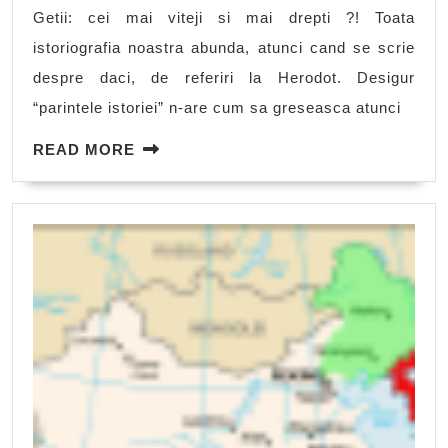
si
Getii: cei mai viteji si mai drepti ?! Toata
mai
istoriografia noastra abunda, atunci cand se scrie
drepti
despre daci, de referiri la Herodot. Desigur
?!
“parintele istoriei” n-are cum sa greseasca atunci
READ
READ MORE
MORE