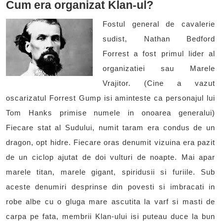
Cum era organizat Klan-ul?
Fostul general de cavalerie
sudist, Nathan Bedford
Forrest a fost primul lider al
organizatiei sau Marele
Vrajitor. (Cine a vazut
oscarizatul Forrest Gump isi aminteste ca personajul lui
Tom Hanks primise numele in onoarea generalui)
Fiecare stat al Sudului, numit taram era condus de un
dragon, opt hidre. Fiecare oras denumit vizuina era pazit
de un ciclop ajutat de doi vulturi de noapte. Mai apar
marele titan, marele gigant, spiridusii si furiile. Sub
aceste denumiri desprinse din povesti si imbracati in
robe albe cu o gluga mare ascutita la varf si masti de
carpa pe fata, membrii Klan-ului isi puteau duce la bun