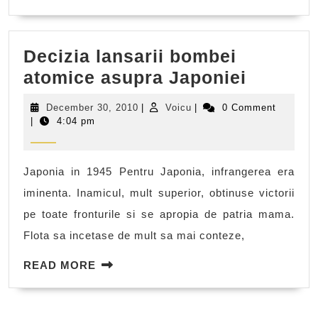
MORE
Decizia lansarii bombei
Decizia
atomice asupra Japoniei
lansarii
December
Voicu
December 30, 2010
|
Voicu
|
0 Comment
bombei
30,
|
4:04 pm
2010
atomice
asupra
Japonia in 1945 Pentru Japonia, infrangerea era
Japonie
iminenta. Inamicul, mult superior, obtinuse victorii
pe toate fronturile si se apropia de patria mama.
Flota sa incetase de mult sa mai conteze,
READ
READ MORE
MORE