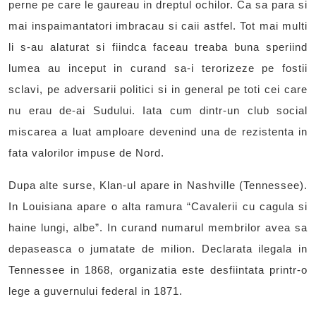
perne pe care le gaureau in dreptul ochilor. Ca sa para si
mai inspaimantatori imbracau si caii astfel. Tot mai multi
li s-au alaturat si fiindca faceau treaba buna speriind
lumea au inceput in curand sa-i terorizeze pe fostii
sclavi, pe adversarii politici si in general pe toti cei care
nu erau de-ai Sudului. Iata cum dintr-un club social
miscarea a luat amploare devenind una de rezistenta in
fata valorilor impuse de Nord.
Dupa alte surse, Klan-ul apare in Nashville (Tennessee).
In Louisiana apare o alta ramura “Cavalerii cu cagula si
haine lungi, albe”. In curand numarul membrilor avea sa
depaseasca o jumatate de milion. Declarata ilegala in
Tennessee in 1868, organizatia este desfiintata printr-o
lege a guvernului federal in 1871.