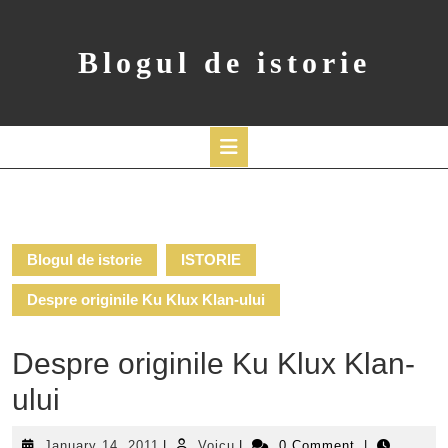
Skip
to
content
Blogul de istorie
Open
Button
Blogul de istorie
ISTORIE
Despre originile Ku Klux Klan-ului
Despre originile Ku Klux Klan-
ului
January
Voicu
January 14, 2011
|
Voicu
|
0 Comment
|