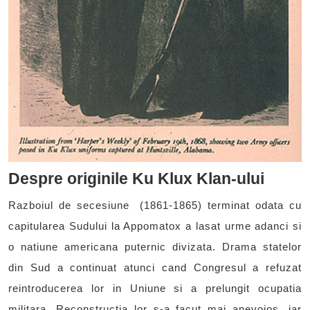
Despre originile Ku Klux Klan-ului
Razboiul de secesiune (1861-1865) terminat odata cu
capitularea Sudului la Appomatox a lasat urme adanci si
o natiune americana puternic divizata. Drama statelor
din Sud a continuat atunci cand Congresul a refuzat
reintroducerea lor in Uniune si a prelungit ocupatia
militara. Reconstructia lor s-a facut mai anevoios, iar