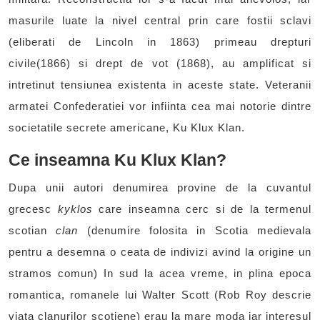
masurile luate la nivel central prin care fostii sclavi
(eliberati de Lincoln in 1863) primeau drepturi
civile(1866) si drept de vot (1868), au amplificat si
intretinut tensiunea existenta in aceste state. Veteranii
armatei Confederatiei vor infiinta cea mai notorie dintre
societatile secrete
americane, Ku Klux Klan.
Ce inseamna Ku Klux Klan?
Dupa unii autori denumirea provine de la cuvantul
grecesc
kyklos
care inseamna cerc si de la termenul
scotian
clan
(denumire folosita in Scotia medievala
pentru a desemna o ceata de indivizi avind la origine un
stramos comun) In sud la acea vreme, in plina epoca
romantica, romanele lui Walter Scott (Rob Roy descrie
viata clanurilor scotiene) erau la mare moda iar interesul