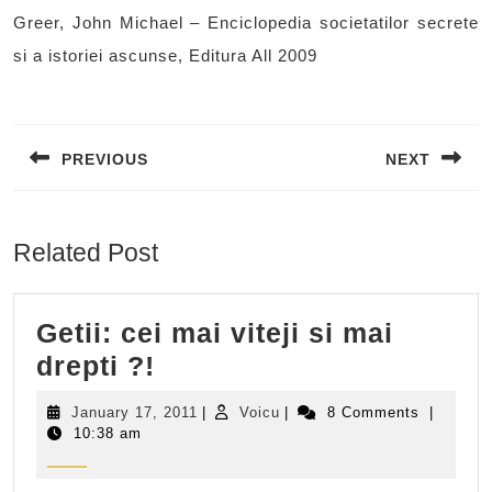
Greer, John Michael – Enciclopedia societatilor secrete
si a istoriei ascunse, Editura All 2009
Post
navigation
PREVIOUS
NEXT
Previous
Next
post:
post:
Related Post
Getii: cei mai viteji si mai
Getii:
drepti ?!
cei
January
Voicu
January 17, 2011
|
Voicu
|
8 Comments
|
mai
17,
10:38 am
2011
viteji