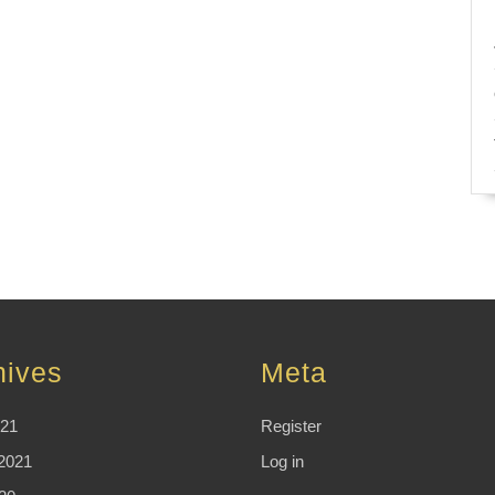
hives
Meta
021
Register
2021
Log in