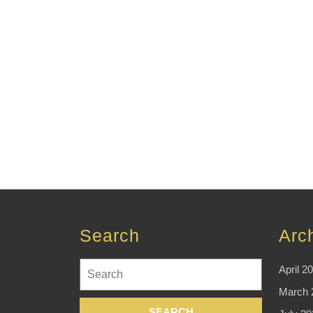
Search
Arc
Search
April 2
for:
March 