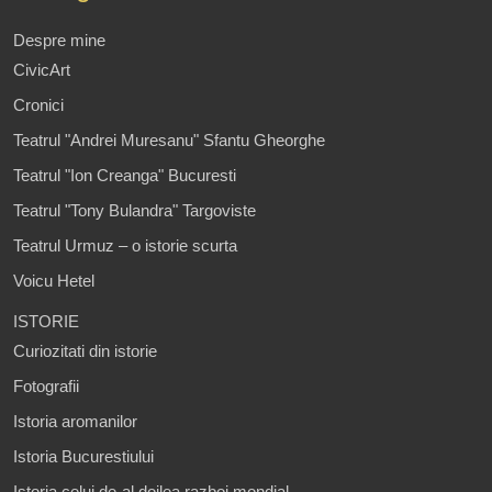
Despre mine
CivicArt
Cronici
Teatrul "Andrei Muresanu" Sfantu Gheorghe
Teatrul "Ion Creanga" Bucuresti
Teatrul "Tony Bulandra" Targoviste
Teatrul Urmuz – o istorie scurta
Voicu Hetel
ISTORIE
Curiozitati din istorie
Fotografii
Istoria aromanilor
Istoria Bucurestiului
Istoria celui de-al doilea razboi mondial