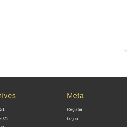
hives
Meta
021
Register
2021
Log in