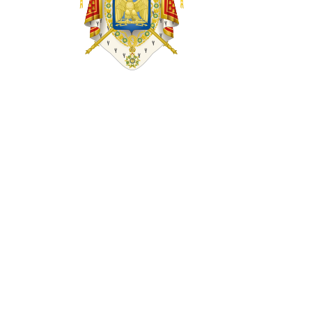
al
lui
Napoleo