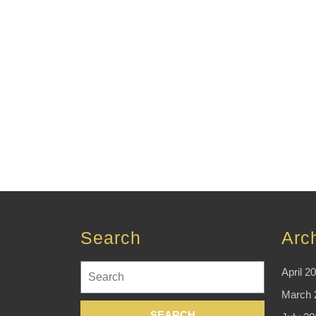
Search
Arc
Search
April 2
for:
March 