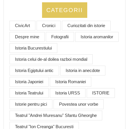
CATEGORII
CivicArt
Cronici
Curiozitati din istorie
Despre mine
Fotografii
Istoria aromanilor
Istoria Bucurestiului
Istoria celui de-al doilea razboi mondial
Istoria Egiptului antic
Istoria in anecdote
Istoria Japoniei
Istoria Romaniei
Istoria Teatrului
Istoria URSS
ISTORIE
Istorie pentru pici
Povestea unor vorbe
Teatrul "Andrei Muresanu" Sfantu Gheorghe
Teatrul "Ion Creanga" Bucuresti