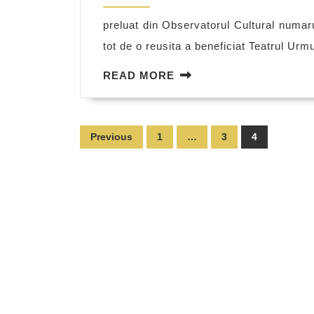
2010
preluat din Observatorul Cultural numar
tot de o reusita a beneficiat Teatrul Urmu
READ
READ MORE
MORE
Posts
Previous
1
…
3
4
pagination