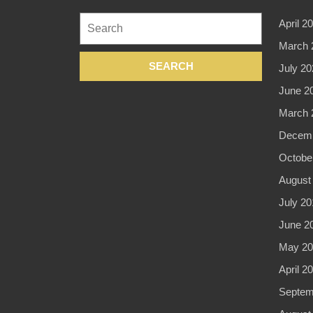
Search
April 2
for:
March 
July 20
June 2
March 
Decemb
Octobe
August
July 20
June 2
May 20
April 2
Septem