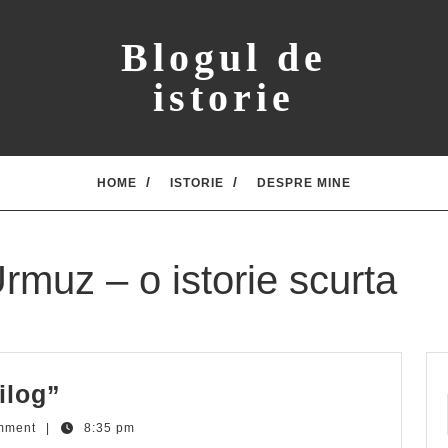
Blogul de
istorie
HOME
ISTORIE
DESPRE MINE
Urmuz – o istorie scurta
Doru
ilog”
Mares
mment
|
8:35 pm
despre