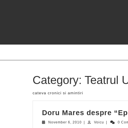
Skip
to
content
Category:
Teatrul 
cateva cronici si amintiri
Doru Mares despre “Ep
November
Voicu
November 6, 2010
|
Voicu
|
0 Co
6,