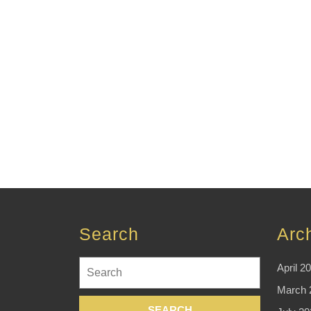
Search
Arc
Search
April 2
for:
March 