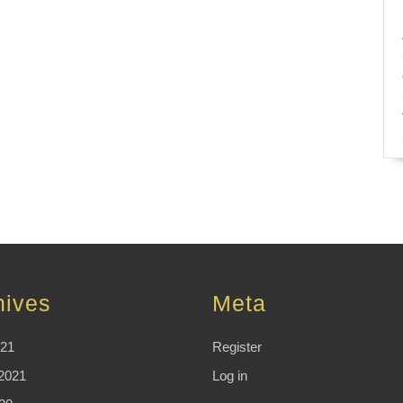
hives
Meta
021
Register
2021
Log in