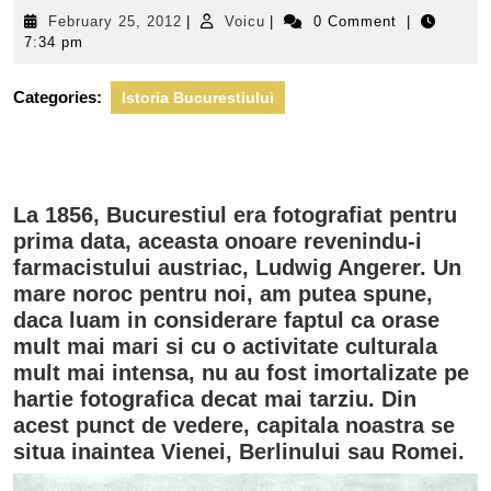
February
Voicu
February 25, 2012
|
Voicu
|
0 Comment
|
25,
7:34 pm
2012
Categories:
Istoria Bucurestiului
La 1856, Bucurestiul era fotografiat pentru
prima data, aceasta onoare revenindu-i
farmacistului austriac, Ludwig Angerer. Un
mare noroc pentru noi, am putea spune,
daca luam in considerare faptul ca orase
mult mai mari si cu o activitate culturala
mult mai intensa, nu au fost imortalizate pe
hartie fotografica decat mai tarziu. Din
acest punct de vedere, capitala noastra se
situa inaintea Vienei, Berlinului sau Romei.