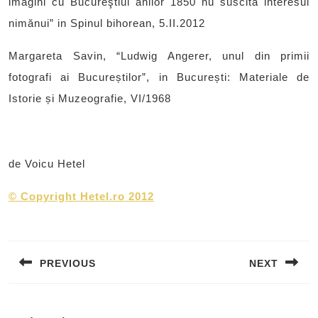
imagini cu Bucureştiul anilor 1850 nu suscită interesul
nimănui” in Spinul bihorean, 5.II.2012
Margareta Savin, “Ludwig Angerer, unul din primii
fotografi ai Bucureștilor”, in București: Materiale de
Istorie și Muzeografie, VI/1968
de Voicu Hetel
©
Copyright Hetel.ro 2012
Post
navigation
PREVIOUS
NEXT
Previous
Next
post:
post: