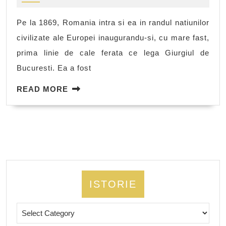
trenul
a
Pe la 1869, Romania intra si ea in randul natiunilor
bucurestenilor
civilizate ale Europei inaugurandu-si, cu mare fast,
prima linie de cale ferata ce lega Giurgiul de
Bucuresti. Ea a fost
READ
READ MORE
MORE
ISTORIE
Istorie