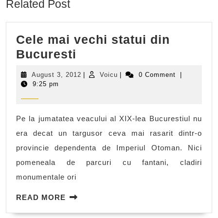
Related Post
Cele mai vechi statui din
Cele
Bucuresti
mai
August
Voicu
August 3, 2012
|
Voicu
|
0 Comment
|
vechi
3,
9:25 pm
2012
statui
din
Pe la jumatatea veacului al XIX-lea Bucurestiul nu
Bucuresti
era decat un targusor ceva mai rasarit dintr-o
provincie dependenta de Imperiul Otoman. Nici
pomeneala de parcuri cu fantani, cladiri
monumentale ori
READ
READ MORE
MORE