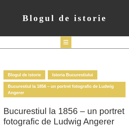
Skip
to
content
Blogul de istorie
Open
Button
Blogul de istorie
Istoria Bucurestiului
Bucurestiul la 1856 – un portret fotografic de Ludwig
Angerer
Bucurestiul la 1856 – un portret
fotografic de Ludwig Angerer