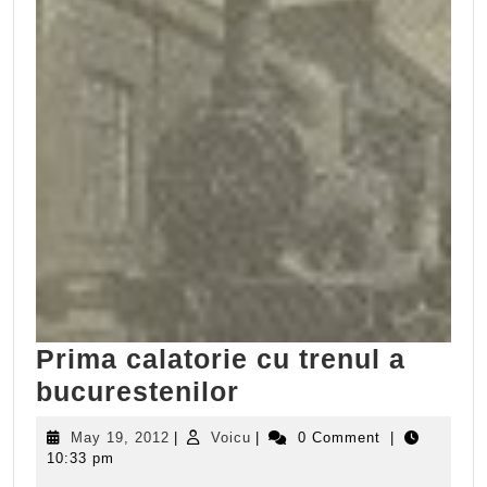
Prima calatorie cu trenul a
Prima
bucurestenilor
calatorie
May
Voicu
May 19, 2012
|
Voicu
|
0 Comment
|
cu
19,
10:33 pm
2012