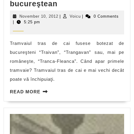
Istoria
bucureştean
tramvaiului
November
Voicu
November 10, 2012
|
Voicu
|
0 Comments
bucureştean
10,
|
5:25 pm
2012
Tramvaiul tras de cai fusese botezat de
bucureşteni “Traivan”, “Trangavan” sau, mai pe
româneşte, “Tranca-Fleanca”. Când apar primele
tramvaie? Tramvaiul tras de cai e mai vechi decât
poate vă închipuiaţi.
READ
READ MORE
MORE