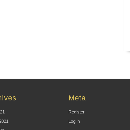
hives
Meta
021
Register
2021
Log in