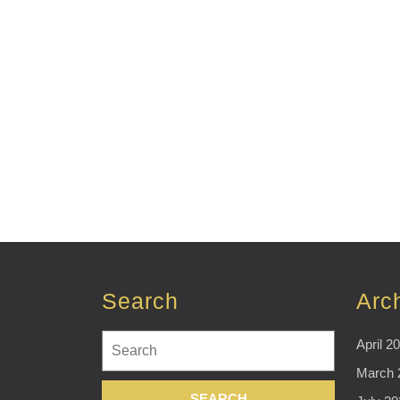
Search
Arc
Search
April 2
for:
March 