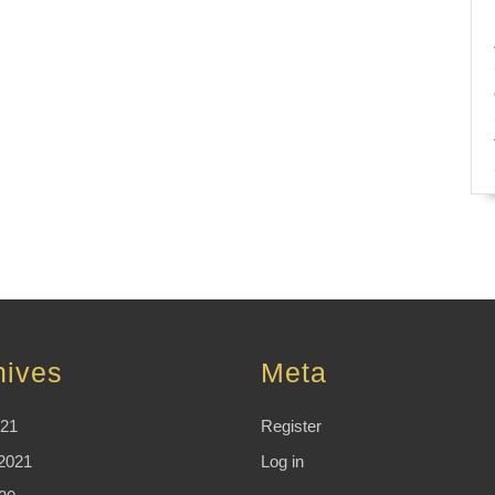
hives
Meta
021
Register
2021
Log in