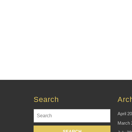
Search
Arc
Search
April 2
for:
March 