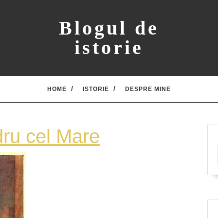
Blogul de
istorie
HOME
ISTORIE
DESPRE MINE
Diogene
dru cel Mare
si
Alexandru
cel