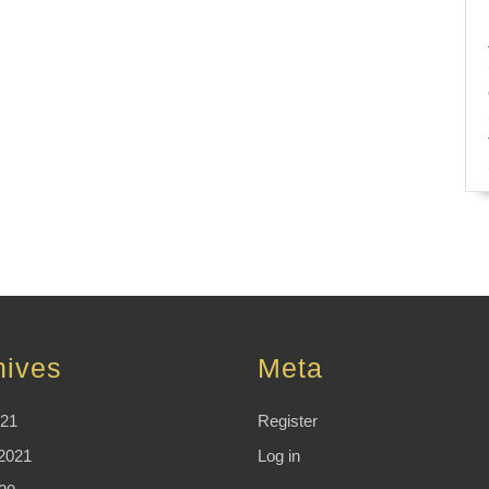
hives
Meta
021
Register
2021
Log in