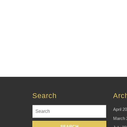
Search
Arc
Search
April 2
for:
March 