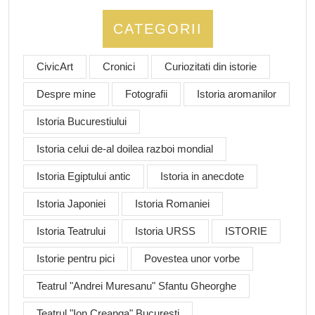
CATEGORII
CivicArt
Cronici
Curiozitati din istorie
Despre mine
Fotografii
Istoria aromanilor
Istoria Bucurestiului
Istoria celui de-al doilea razboi mondial
Istoria Egiptului antic
Istoria in anecdote
Istoria Japoniei
Istoria Romaniei
Istoria Teatrului
Istoria URSS
ISTORIE
Istorie pentru pici
Povestea unor vorbe
Teatrul "Andrei Muresanu" Sfantu Gheorghe
Teatrul "Ion Creanga" Bucuresti