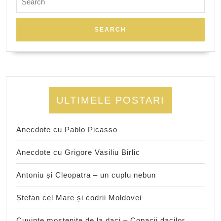
for:
ULTIMELE POSTARI
Anecdote cu Pablo Picasso
Anecdote cu Grigore Vasiliu Birlic
Antoniu și Cleopatra – un cuplu nebun
Ștefan cel Mare și codrii Moldovei
Cuvinte moștenite de la daci – Copacii dacilor