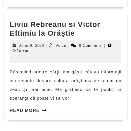
MORE
lea
Liviu Rebreanu si Victor
Liviu
Eftimiu la Orăştie
Rebreanu
June
Voicu
June 9, 2014
|
Voicu
|
0 Comment
|
si
9,
9:24 am
2014
Victor
Eftimiu
Răscolind printre cărţi, am găsit câteva informaţii
la
interesante despre cultura orăştiana de acum un
Orăştie
veac şi mai bine. Mă grăbesc să le public în
speranţa că poate vi se vor
READ
READ MORE
MORE