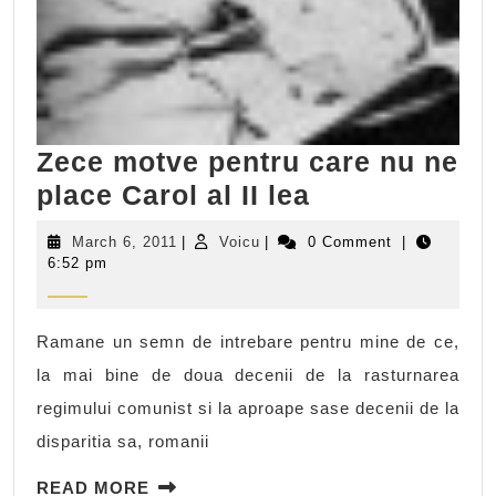
Zece motve pentru care nu ne
Zece
place Carol al II lea
motve
March
Voicu
March 6, 2011
|
Voicu
|
0 Comment
|
pentru
6,
6:52 pm
2011
care
nu
Ramane un semn de intrebare pentru mine de ce,
ne
la mai bine de doua decenii de la rasturnarea
place
regimului comunist si la aproape sase decenii de la
Carol
disparitia sa, romanii
al
READ
II
READ MORE