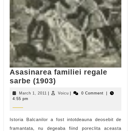
Asasinarea familiei regale
Asasinarea
sarbe (1903)
familiei
March
Voicu
March 1, 2011
|
Voicu
|
0 Comment
|
regale
1,
4:55 pm
2011
sarbe
(1903)
Istoria Balcanilor a fost intotdeauna deosebit de
framantata, nu degeaba fiind poreclita aceasta