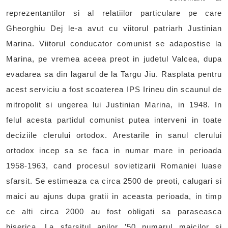
reprezentantilor si al relatiilor particulare pe care
Gheorghiu Dej le-a avut cu viitorul patriarh Justinian
Marina. Viitorul conducator comunist se adapostise la
Marina, pe vremea aceea preot in judetul Valcea, dupa
evadarea sa din lagarul de la Targu Jiu. Rasplata pentru
acest serviciu a fost scoaterea IPS Irineu din scaunul de
mitropolit si ungerea lui Justinian Marina, in 1948. In
felul acesta partidul comunist putea interveni in toate
deciziile clerului ortodox. Arestarile in sanul clerului
ortodox incep sa se faca in numar mare in perioada
1958-1963, cand procesul sovietizarii Romaniei luase
sfarsit. Se estimeaza ca circa 2500 de preoti, calugari si
maici au ajuns dupa gratii in aceasta perioada, in timp
ce alti circa 2000 au fost obligati sa paraseasca
biserica. La sfarsitul anilor ’50 numarul maicilor si