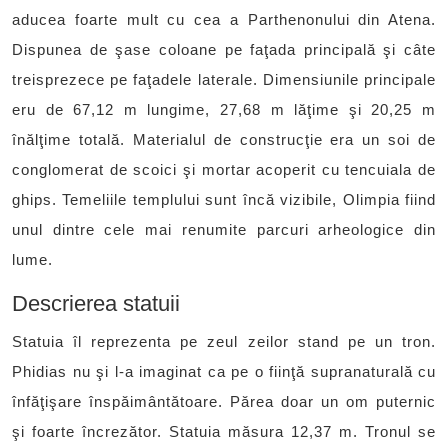
aducea foarte mult cu cea a Parthenonului din Atena.
Dispunea de şase coloane pe faţada principală şi câte
treisprezece pe faţadele laterale. Dimensiunile principale
eru de 67,12 m lungime, 27,68 m lăţime şi 20,25 m
înălţime totală. Materialul de construcţie era un soi de
conglomerat de scoici şi mortar acoperit cu tencuiala de
ghips. Temeliile templului sunt încă vizibile, Olimpia fiind
unul dintre cele mai renumite parcuri arheologice din
lume.
Descrierea statuii
Statuia îl reprezenta pe zeul zeilor stand pe un tron.
Phidias nu şi l-a imaginat ca pe o fiinţă supranaturală cu
înfăţişare înspăimântătoare. Părea doar un om puternic
şi foarte încrezător. Statuia măsura 12,37 m. Tronul se