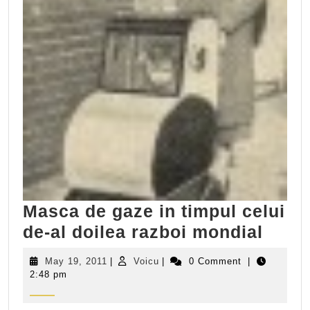
Masca de gaze in timpul celui
Masc
de-al doilea razboi mondial
de
May
Voicu
May 19, 2011
|
Voicu
|
0 Comment
|
gaze
19,
2:48 pm
2011
in