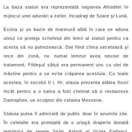
La baza statuii era reprezentată naşterea Afroditei în
mijlocul unei adunări a zeilor, încadraţi de Soare şi Lună.
Exista şi un bazin de marmură albă în care se aduna
uleiul ce proteja scheletul din lemn al statuii pentru ca
acesta să nu putrezească. Dat fiind clima secetoasă şi
rece din zonă, nu numai lemnul avea nevoie de
tratament. Fildeşul sătuii era permanent uns cu ulei de
măsline pentru a se evita crăparea acestuia. Cu toate
acestea, în secolul II i. Hr. stauia prezenta atâtea fisuri
încât pentru a o salva a fost chemat să o restaureze
Damophon, un sculptor din cetatea Messene.
Statuia putea fi admirată de public doar în anumite zile.
În celelalte era protejată de o uriaşă draperie donată
templului de regele Siriei, Antioh al IV-lea Epifanul.