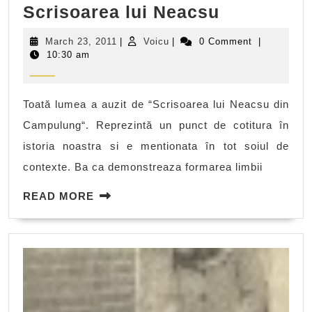
Scrisoare
Scrisoarea lui Neacsu
lui
March
Voicu
March 23, 2011
|
Voicu
|
0 Comment
|
Neacsu
23,
10:30 am
2011
Toată lumea a auzit de “Scrisoarea lui Neacsu din
Campulung“. Reprezintă un punct de cotitura în
istoria noastra si e mentionata în tot soiul de
contexte. Ba ca demonstreaza formarea limbii
READ
READ MORE
MORE