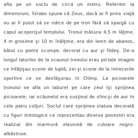
afla pe un soclu de circa un metru. Referitor la
dimensiuni, Strabo spune că Zeus, dacă ar fi prins viaţă
nu ar fi putut să se ridice de pe tron fără să spargă cu
capul acoperişul templului. Tronul măsura 4,5 m lăţime,
4 m grosime şi 10 m înălţime, era din lemn de abanos,
bătut cu pietre scumpe, decorat cu aur şi fildeş. De-a
lungul laturilor de la scaunul tronului erau pictate imagini
ce înfăţişau scene de luptă, zei şi scene de la întrecerile
sportive ce se desfăşurau în Olimp. La picioarele
tronului se afla un taburet pe care zeul îşi sprijinea
picioarele, iar scăunelul era susţinut de sfincşi de aur în
cele patru colţuri. Soclul care sprijinea statuia decorată
cu figuri mitologice ce reprezentau diverse povestiri era
realizat din marmură eleusină de culoare negru-
albăstruie.