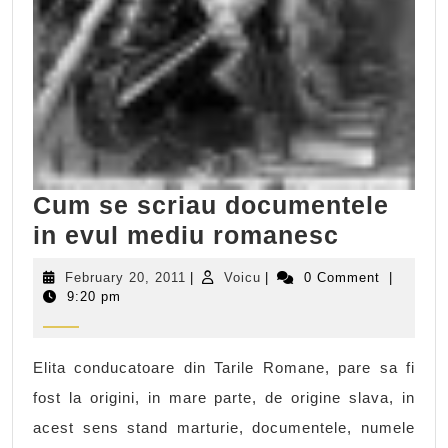
Cum se scriau documentele
Cum
in evul mediu romanesc
se
February
Voicu
February 20, 2011
|
Voicu
|
0 Comment
|
scriau
20,
9:20 pm
2011
documen
in
Elita conducatoare din Tarile Romane, pare sa fi
evul
fost la origini, in mare parte, de origine slava, in
mediu
acest sens stand marturie, documentele, numele
romane