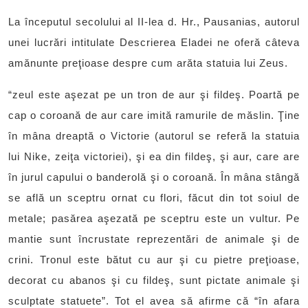
La începutul secolului al II-lea d. Hr., Pausanias, autorul
unei lucrări intitulate Descrierea Eladei ne oferă câteva
amănunte preţioase despre cum arăta statuia lui Zeus.
“zeul este aşezat pe un tron de aur şi fildeş. Poartă pe
cap o coroană de aur care imită ramurile de măslin. Ţine
în mâna dreaptă o Victorie (autorul se referă la statuia
lui Nike, zeiţa victoriei), şi ea din fildeş, şi aur, care are
în jurul capului o banderolă şi o coroană. În mâna stângă
se află un sceptru ornat cu flori, făcut din tot soiul de
metale; pasărea aşezată pe sceptru este un vultur. Pe
mantie sunt încrustate reprezentări de animale şi de
crini. Tronul este bătut cu aur şi cu pietre preţioase,
decorat cu abanos şi cu fildeş, sunt pictate animale şi
sculptate statuete”. Tot el avea să afirme că “în afara