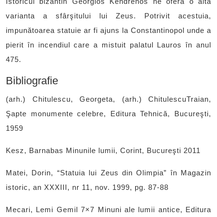
Istoricul bizantin Georgios Kendrenos ne oferă o altă
varianta a sfârşitului lui Zeus. Potrivit acestuia,
impunătoarea statuie ar fi ajuns la Constantinopol unde a
pierit în incendiul care a mistuit palatul Lauros în anul
475.
Bibliografie
(arh.) Chitulescu, Georgeta, (arh.) ChitulescuTraian,
Şapte monumente celebre, Editura Tehnică, Bucureşti,
1959
Kesz, Barnabas Minunile lumii, Corint, Bucureşti 2011
Matei, Dorin, “Statuia lui Zeus din Olimpia” în Magazin
istoric, an XXXIII, nr 11, nov. 1999, pg. 87-88
Mecari, Lemi Gemil 7×7 Minuni ale lumii antice, Editura