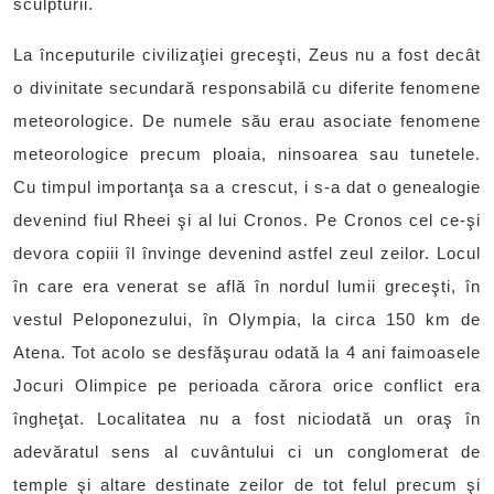
sculpturii.
La începuturile civilizaţiei greceşti, Zeus nu a fost decât
o divinitate secundară responsabilă cu diferite fenomene
meteorologice. De numele său erau asociate fenomene
meteorologice precum ploaia, ninsoarea sau tunetele.
Cu timpul importanţa sa a crescut, i s-a dat o genealogie
devenind fiul Rheei şi al lui Cronos. Pe Cronos cel ce-şi
devora copiii îl învinge devenind astfel zeul zeilor. Locul
în care era venerat se află în nordul lumii greceşti, în
vestul Peloponezului, în Olympia, la circa 150 km de
Atena. Tot acolo se desfăşurau odată la 4 ani faimoasele
Jocuri Olimpice pe perioada cărora orice conflict era
îngheţat. Localitatea nu a fost niciodată un oraş în
adevăratul sens al cuvântului ci un conglomerat de
temple şi altare destinate zeilor de tot felul precum şi