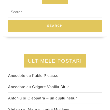
Search
for:
ULTIMELE POSTARI
Anecdote cu Pablo Picasso
Anecdote cu Grigore Vasiliu Birlic
Antoniu și Cleopatra – un cuplu nebun
Ștefan cel Mare și codrii Moldovei