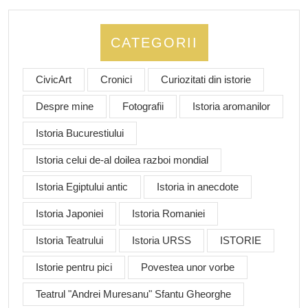
CATEGORII
CivicArt
Cronici
Curiozitati din istorie
Despre mine
Fotografii
Istoria aromanilor
Istoria Bucurestiului
Istoria celui de-al doilea razboi mondial
Istoria Egiptului antic
Istoria in anecdote
Istoria Japoniei
Istoria Romaniei
Istoria Teatrului
Istoria URSS
ISTORIE
Istorie pentru pici
Povestea unor vorbe
Teatrul "Andrei Muresanu" Sfantu Gheorghe