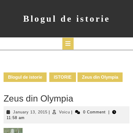
Skip
to
content
Blogul de istorie
Open
Button
Blogul de istorie
ISTORIE
Zeus din Olympia
Zeus din Olympia
January
Voicu
January 13, 2015
|
Voicu
|
0 Comment
|
13,
11:58 am
2015