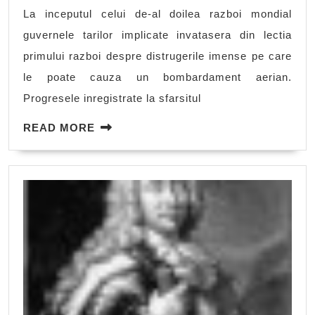
timpu
La inceputul celui de-al doilea razboi mondial
celui
guvernele tarilor implicate invatasera din lectia
de-
primului razboi despre distrugerile imense pe care
al
le poate cauza un bombardament aerian.
doile
Progresele inregistrate la sfarsitul
razbo
READ
mond
READ MORE
MORE