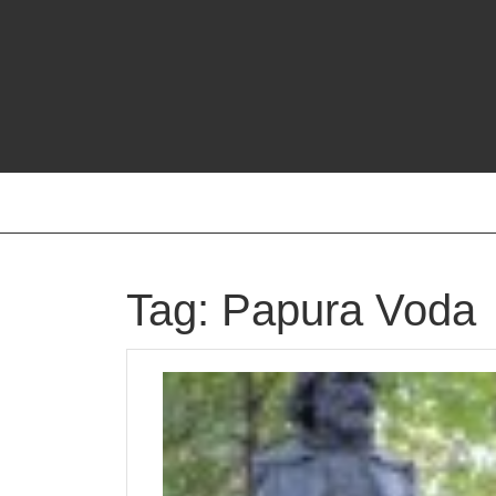
Skip
to
content
Tag:
Papura Voda