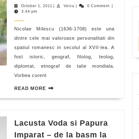
si-
October
Voicu
October 1, 2011
|
Voicu
|
0 Comment
|
a
1,
3:44 pm
2011
pierdut
Nicolae Milescu (1636-1708) este una
Nicolae
dintre cele mai valoroase personalitati din
Milescu
spatiul romanesc in secolul al XVII-lea. A
Spatarul
fost istoric, geograf, filolog, teolog,
nasul
diplomat, etnograf de talie mondiala.
si
Vorbea curent
barba
READ
READ MORE
MORE
Lacusta Voda si Papura
Imparat – de la basm la