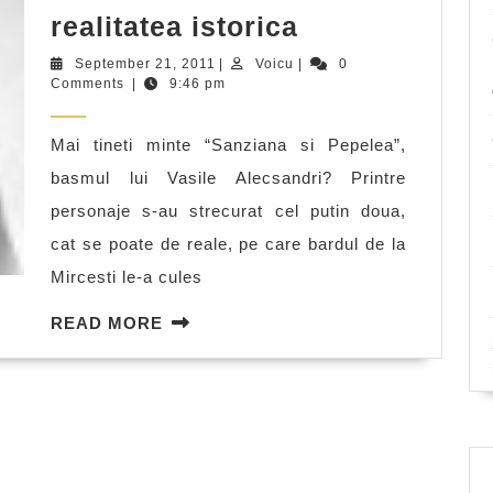
Lacusta
realitatea istorica
Voda
September
Voicu
September 21, 2011
|
Voicu
|
0
si
21,
Comments
|
9:46 pm
2011
Papura
Mai tineti minte “Sanziana si Pepelea”,
Imparat
basmul lui Vasile Alecsandri? Printre
–
personaje s-au strecurat cel putin doua,
de
cat se poate de reale, pe care bardul de la
la
Mircesti le-a cules
basm
la
READ
READ MORE
realitatea
MORE
istorica