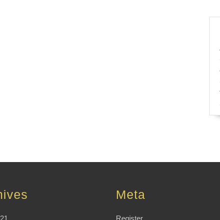
hives
Meta
021
Register