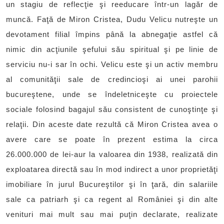
un stagiu de reflecţie şi reeducare într-un lagăr de
muncă. Faţă de Miron Cristea, Dudu Velicu nutreşte un
devotament filial împins până la abnegaţie astfel că
nimic din acţiunile şefului său spiritual şi pe linie de
serviciu nu-i sar în ochi. Velicu este şi un activ membru
al comunităţii sale de credincioşi ai unei parohii
bucureştene, unde se îndeletniceşte cu proiectele
sociale folosind bagajul său consistent de cunoştinţe şi
relaţii. Din aceste date rezultă că Miron Cristea avea o
avere care se poate în prezent estima la circa
26.000.000 de lei-aur la valoarea din 1938, realizată din
exploatarea directă sau în mod indirect a unor proprietăţi
imobiliare în jurul Bucureştilor şi în ţară, din salariile
sale ca patriarh şi ca regent al României şi din alte
venituri mai mult sau mai puţin declarate, realizate