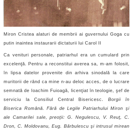
Miron Cristea alaturi de membrii ai guvernului Goga cu
putin inaintea instaurarii dictaturii lui Carol II
Ca venituri personale, patriarhul era un cumulard prin
excelenţă. Pentru a reconstitui averea sa, m-am folosit,
în lipsa datelor provenite din arhiva sinodală la care
muritorii de rând ca mine n-au deloc acces, de o lucrare
semnată de Ioachim Fuioagă, licenţiat în teologie, şef de
serviciu la Consiliul Central Bisericesc.
Borgii în
Biserica Română. Fără de Legile Patriarhului Miron şi
ale Camarilei sale, preoţii: G. Negulescu, V. Reuţ, C.
Dron, C. Moldovanu, Eug. Bărbulescu şi intrusul mirean