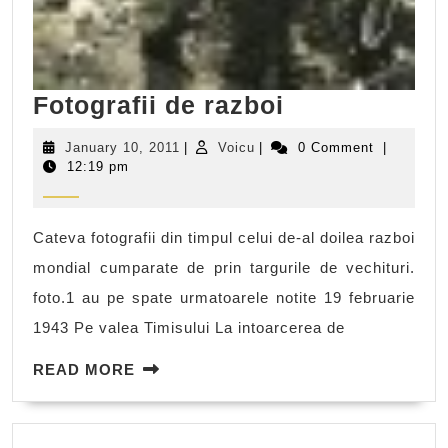
Fotografii
Fotografii de razboi
de
January
Voicu
January 10, 2011
|
Voicu
|
0 Comment
|
razboi
10,
12:19 pm
2011
Cateva fotografii din timpul celui de-al doilea razboi
mondial cumparate de prin targurile de vechituri.
foto.1 au pe spate urmatoarele notite 19 februarie
1943 Pe valea Timisului La intoarcerea de
READ
READ MORE
MORE