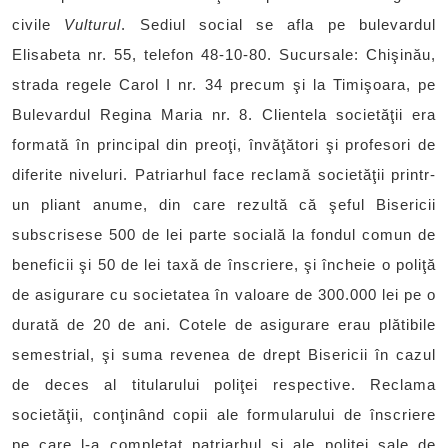
civile
Vulturul
. Sediul social se afla pe bulevardul
Elisabeta nr. 55, telefon 48-10-80. Sucursale: Chişinău,
strada regele Carol I nr. 34 precum şi la Timişoara, pe
Bulevardul Regina Maria nr. 8. Clientela societăţii era
formată în principal din preoţi, învăţători şi profesori de
diferite niveluri. Patriarhul face reclamă societăţii printr-
un pliant anume, din care rezultă că şeful Bisericii
subscrisese 500 de lei parte socială la fondul comun de
beneficii şi 50 de lei taxă de înscriere, şi încheie o poliţă
de asigurare cu societatea în valoare de 300.000 lei pe o
durată de 20 de ani. Cotele de asigurare erau plătibile
semestrial, şi suma revenea de drept Bisericii în cazul
de deces al titularului poliţei respective. Reclama
societăţii, conţinând copii ale formularului de înscriere
pe care l-a completat patriarhul şi ale poliţei sale de