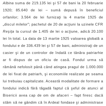
Albina
suma de 219.135 lei şi 57 de bani la 20 februarie
1920; 85.640 de lei – sumă depusă în beneficiul
orfanilor; 3.564 de lei furnizaţi la 4 martie 1925 de
„discul milelor”; pachetul de 20 de acţiuni la uzinele CFR
Reşiţa
la cursul de 1.405 de lei o acţiune, adică 20.100
lei în total. La data de 13 martie 1925 valoarea globală a
fondului e de 336.439 lei şi 57 de bani, administraţi de un
casier şi de un controlor de îndată ce tânăra patriarhie
ar fi dispus de un oficiu de casă. Fondul urma să
rămână nefolosit până când atingea pragul de 1.000.000
de lei fixat de patriarh, şi economiile realizate pe seama
lui trebuiau capitalizate. Această modalitate de formare a
fondului indică fără tăgadă faptul că şeful de atunci al
Bisericii avea cap de om de afaceri – fapt firesc dacă
stăm să ne gândim că în Ardeal fondase şi administrase