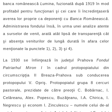
banca românească
Lumina
, fuzionată după 1919 în mod
profitabil pentru funcţionari şi cei care îi încredinţaseră
averea lor proprie ca deponenţi cu
Banca Românească
.
Administrarea fondului însă, în urma unei analize atente
a surselor de venit, arată atât lipsă de transparenţă cât
şi absenţa veniturilor de lungă durată în afara celor
menţionate la punctele 1), 2), 3) şi 4).
La 1930 se înfiinţează în judeţul Prahova
Fondul
Patriarhul Miron I
în cadrul protopopiatului din
circumscripţia II Breaza-Prahova sub conducerea
protopopului V. Opriş. Protopopiatul grupa 8 cercuri
pastorale, prezidate de către preoţii C. Bobârnac, I.
Celăreanu, Alex. Popescu, Buzăţeanu, I.A. Chirica, I.
Negrescu şi econom I. Zinculescu – numele celui de-al