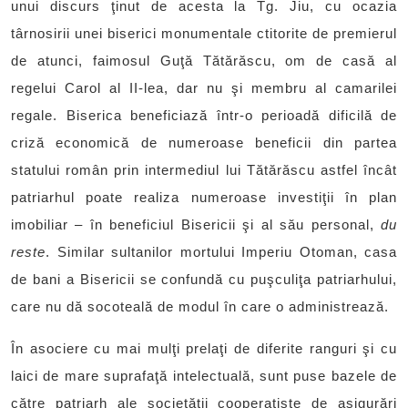
unui discurs ţinut de acesta la Tg. Jiu, cu ocazia
târnosirii unei biserici monumentale ctitorite de premierul
de atunci, faimosul Guţă Tătărăscu, om de casă al
regelui Carol al II-lea, dar nu şi membru al camarilei
regale. Biserica beneficiază într-o perioadă dificilă de
criză economică de numeroase beneficii din partea
statului român prin intermediul lui Tătărăscu astfel încât
patriarhul poate realiza numeroase investiţii în plan
imobiliar – în beneficiul Bisericii şi al său personal,
du
reste
. Similar sultanilor mortului Imperiu Otoman, casa
de bani a Bisericii se confundă cu puşculiţa patriarhului,
care nu dă socoteală de modul în care o administrează.
În asociere cu mai mulţi prelaţi de diferite ranguri şi cu
laici de mare suprafaţă intelectuală, sunt puse bazele de
către patriarh ale societăţii cooperatiste de asigurări