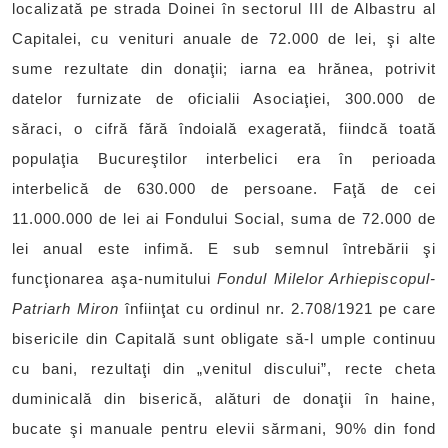
localizată pe strada Doinei în sectorul III de Albastru al
Capitalei, cu venituri anuale de 72.000 de lei, şi alte
sume rezultate din donaţii; iarna ea hrănea, potrivit
datelor furnizate de oficialii Asociaţiei, 300.000 de
săraci, o cifră fără îndoială exagerată, fiindcă toată
populaţia Bucureştilor interbelici era în perioada
interbelică de 630.000 de persoane. Faţă de cei
11.000.000 de lei ai Fondului Social, suma de 72.000 de
lei anual este infimă. E sub semnul întrebării şi
funcţionarea aşa-numitului
Fondul Milelor Arhiepiscopul-
Patriarh Miron
înfiinţat cu ordinul nr. 2.708/1921 pe care
bisericile din Capitală sunt obligate să-l umple continuu
cu bani, rezultaţi din „venitul discului”, recte cheta
duminicală din biserică, alături de donaţii în haine,
bucate şi manuale pentru elevii sărmani, 90% din fond