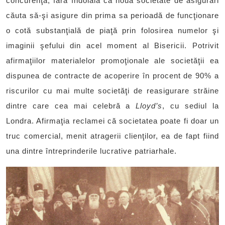
concurenţă, fără îndoială că noua societate de asigurări
căuta să-şi asigure din prima sa perioadă de funcţionare
o cotă substanţială de piaţă prin folosirea numelor şi
imaginii şefului din acel moment al Bisericii. Potrivit
afirmaţiilor materialelor promoţionale ale societăţii ea
dispunea de contracte de acoperire în procent de 90% a
riscurilor cu mai multe societăţi de reasigurare străine
dintre care cea mai celebră a
Lloyd’s
, cu sediul la
Londra. Afirmaţia reclamei că societatea poate fi doar un
truc comercial, menit atragerii clienţilor, ea de fapt fiind
una dintre întreprinderile lucrative patriarhale.