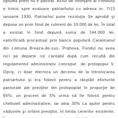
optulea preot nu e păstrat. Actul de înfiinţare al Fondului
e trimis spre evaluare patriarhului cu adresa nr. 7/13
ianuarie 1930. Patriarhul pune rezoluţia
Se aprobă
şi
depune un prim fond de rulment de 10.000 de lei. În total
a existat în fond depusă suma de 144.000 lei,
valorificată procentual prin banca populară
Caraimanul
din comuna Breaza-de-sus, Prahova. Fondul nu avea
nici pe departe rol caritabil după cum rezultă din
regulamentul administrativ conceput de protopopul V.
Opriş, ci doar eterniza un deceniu de la întronizarea
patriarhului şi era folosit pentru a răsplăti eforturile
pastorale ale preoţilor din protopopiat în proporţie de
65%; un procent de 5% urma să fie folosit pentru
cheltuieli administrative, iar abia 30% ca ajutor pentru
văduvele şi orfanii preoţilor, în limita cererilor existente.