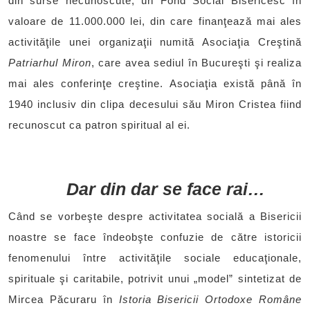
din surse necunoscute, un Fond Social Bisericesc în
valoare de 11.000.000 lei, din care finanţează mai ales
activităţile unei organizaţii numită Asociaţia Creştină
Patriarhul Miron
, care avea sediul în Bucureşti şi realiza
mai ales conferinţe creştine. Asociaţia există până în
1940 inclusiv din clipa decesului său Miron Cristea fiind
recunoscut ca patron spiritual al ei.
Dar din dar se face rai…
Când se vorbeşte despre activitatea socială a Bisericii
noastre se face îndeobşte confuzie de către istoricii
fenomenului între activităţile sociale educaţionale,
spirituale şi caritabile, potrivit unui „model” sintetizat de
Mircea Păcuraru în
Istoria Bisericii Ortodoxe Române