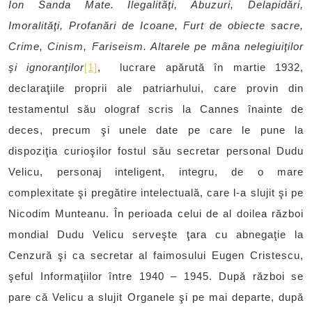
Ion Sanda Mate. Ilegalităţi, Abuzuri, Delapidări,
Imoralităţi, Profanări de Icoane, Furt de obiecte sacre,
Crime, Cinism, Fariseism. Altarele pe mâna nelegiuiţilor
şi ignoranţilor
[1]
, lucrare apărută în martie 1932,
declaraţiile proprii ale patriarhului, care provin din
testamentul său olograf scris la Cannes înainte de
deces, precum şi unele date pe care le pune la
dispoziţia curioşilor fostul său secretar personal Dudu
Velicu, personaj inteligent, integru, de o mare
complexitate şi pregătire intelectuală, care l-a slujit şi pe
Nicodim Munteanu. În perioada celui de al doilea război
mondial Dudu Velicu serveşte ţara cu abnegaţie la
Cenzură şi ca secretar al faimosului Eugen Cristescu,
şeful Informaţiilor între 1940 – 1945. După război se
pare că Velicu a slujit Organele şi pe mai departe, după