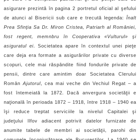
asigurare prezintă în pagina 2 portretul oficial al şefului
de atunci al Bisericii sub care e trecută legenda:
Înalt
Prea Sfinţia Sa Dr. Miron Cristea, Patriarh al României,
fost regent, memnbru în Cooperativa «Vulturul» şi
asiguratul ei
. Societatea apare în contextul unei pieţe
care deja era formate a asigurărilor private cu diverse
scopuri, cele mai răspândite fiind fondurile private de
pensii, dintre care amintim doar Societatea Clerului
Român
Ajutorul
, cea mai veche din Vechiul Regat – a
fost întemeiată la 1872. Dacă anvergura societăţii e
naţională în perioada 1872 – 1918, între 1918 – 1940 ea
îşi reduce treptat serviciile la nivelul Capitalei şi
judeţului Ilfov adiacent potrivit datelor furnizate de
anumite tabele de membri ai societăţii, parohi din
comunele înconjurătoare ale Bucureştilor. La 1940 se