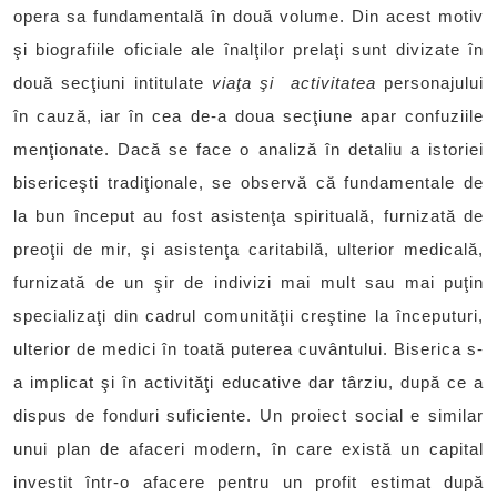
opera sa fundamentală în două volume. Din acest motiv
şi biografiile oficiale ale înalţilor prelaţi sunt divizate în
două secţiuni intitulate
viaţa şi activitatea
personajului
în cauză, iar în cea de-a doua secţiune apar confuziile
menţionate. Dacă se face o analiză în detaliu a istoriei
bisericeşti tradiţionale, se observă că fundamentale de
la bun început au fost asistenţa spirituală, furnizată de
preoţii de mir, şi asistenţa caritabilă, ulterior medicală,
furnizată de un şir de indivizi mai mult sau mai puţin
specializaţi din cadrul comunităţii creştine la începuturi,
ulterior de medici în toată puterea cuvântului. Biserica s-
a implicat şi în activităţi educative dar târziu, după ce a
dispus de fonduri suficiente. Un proiect social e similar
unui plan de afaceri modern, în care există un capital
investit într-o afacere pentru un profit estimat după