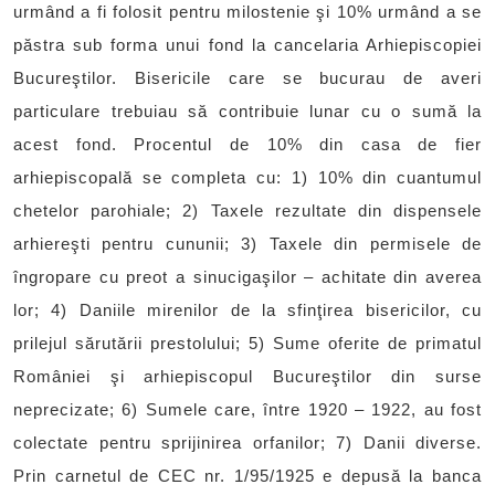
urmând a fi folosit pentru milostenie şi 10% urmând a se
păstra sub forma unui fond la cancelaria Arhiepiscopiei
Bucureştilor. Bisericile care se bucurau de averi
particulare trebuiau să contribuie lunar cu o sumă la
acest fond. Procentul de 10% din casa de fier
arhiepiscopală se completa cu: 1) 10% din cuantumul
chetelor parohiale; 2) Taxele rezultate din dispensele
arhiereşti pentru cununii; 3) Taxele din permisele de
îngropare cu preot a sinucigaşilor – achitate din averea
lor; 4) Daniile mirenilor de la sfinţirea bisericilor, cu
prilejul sărutării prestolului; 5) Sume oferite de primatul
României şi arhiepiscopul Bucureştilor din surse
neprecizate; 6) Sumele care, între 1920 – 1922, au fost
colectate pentru sprijinirea orfanilor; 7) Danii diverse.
Prin carnetul de CEC nr. 1/95/1925 e depusă la banca