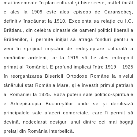
mai însemnate în plan cultural şi bisericesc, astfel încât
e ales la 1909 este ales episcop de Caransebeş,
definitiv înscăunat la 1910. Excelenta sa relaţie cu I.C.
Brătianu, din celebra dinastie de oameni politici liberali a
Brătienilor, îi permite iniţial să atragă fonduri pentru a
veni în sprijinul mişcării de redeşteptare culturală a
românilor ardeleni, iar la 1919 să fie ales mitropolit
primat al României. E profund implicat între 1919 – 1925
în reorganizarea Bisericii Ortodoxe Române la nivelul
tânărului stat România Mare, şi e învestit primul patriarh
al României la 1925. Baza puterii sale politico-spirituale
e Arhiepiscopia Bucureştilor unde se şi derulează
principalele sale afaceri comerciale, care îi permit să
devină, nedeclarat desigur, unul dintre cei mai bogaţi
prelaţi din România interbelică.