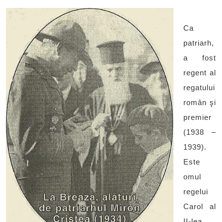
Ca
patriarh,
a fost
regent al
regatului
român şi
premier
(1938 –
1939).
Este
omul
regelui
Carol al
II-lea