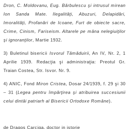
Dron, C. Moldovanu, Eug. Bărbulescu şi intrusul mirean
Ion Sanda Mate. Ilegalităţi, Abuzuri, Delapidări,
Imoralităţi, Profanări de Icoane, Furt de obiecte sacre,
Crime, Cinism, Fariseism. Altarele pe mâna nelegiuiţilor
şi ignoranţilor
, Martie 1932.
3) Buletinul bisericii
Isvorul Tămăduirii
, An IV, Nr. 2, 1
Aprilie 1939. Redacţia şi administraţia: Preotul Gr.
Traian Costea, Str. Isvor. Nr. 9.
4) ANIC, Fond
Miron Cristea
, Dosar 24/1939, f. 29 şi 30
– 31 (
Legea pentru împărţirea şi atribuirea succesiunii
celui dintâi patriarh al Bisericii Ortodoxe Române
).
de Dragoş Carciga, doctor in istorie