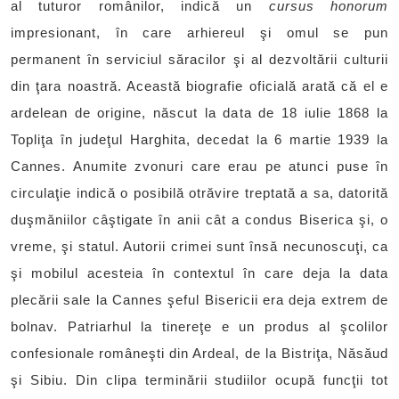
al tuturor românilor, indică un
cursus honorum
impresionant, în care arhiereul şi omul se pun
permanent în serviciul săracilor şi al dezvoltării culturii
din ţara noastră. Această biografie oficială arată că el e
ardelean de origine, născut la data de 18 iulie 1868 la
Topliţa în judeţul Harghita, decedat la 6 martie 1939 la
Cannes. Anumite zvonuri care erau pe atunci puse în
circulaţie indică o posibilă otrăvire treptată a sa, datorită
duşmăniilor câştigate în anii cât a condus Biserica şi, o
vreme, şi statul. Autorii crimei sunt însă necunoscuţi, ca
şi mobilul acesteia în contextul în care deja la data
plecării sale la Cannes şeful Bisericii era deja extrem de
bolnav. Patriarhul la tinereţe e un produs al şcolilor
confesionale româneşti din Ardeal, de la Bistriţa, Năsăud
şi Sibiu. Din clipa terminării studiilor ocupă funcţii tot