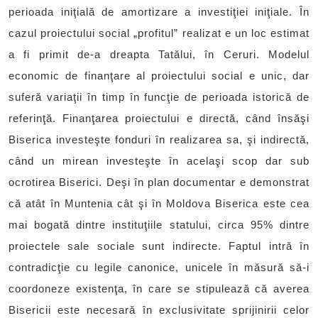
perioada iniţială de amortizare a investiţiei iniţiale. În
cazul proiectului social „profitul” realizat e un loc estimat
a fi primit de-a dreapta Tatălui, în Ceruri. Modelul
economic de finanţare al proiectului social e unic, dar
suferă variaţii în timp în funcţie de perioada istorică de
referinţă. Finanţarea proiectului e directă, când însăşi
Biserica investeşte fonduri în realizarea sa, şi indirectă,
când un mirean investeşte în acelaşi scop dar sub
ocrotirea Biserici. Deşi în plan documentar e demonstrat
că atât în Muntenia cât şi în Moldova Biserica este cea
mai bogată dintre instituţiile statului, circa 95% dintre
proiectele sale sociale sunt indirecte. Faptul intră în
contradicţie cu legile canonice, unicele în măsură să-i
coordoneze existenţa, în care se stipulează că averea
Bisericii este necesară în exclusivitate sprijinirii celor