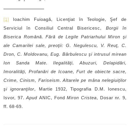
[1]
Ioachim Fuioagă, Licenţiat în Teologie, Şef de
Serviciul în Consiliul Central Bisericesc,
Borgii în
Biserica Română. Fără de Legile Patriarhului Miron şi
ale Camarilei sale, preoţii: G. Negulescu, V. Reuţ, C.
Dron, C. Moldovanu, Eug. Bărbulescu şi intrusul mirean
Ion Sanda Mate. Ilegalităţi, Abuzuri, Delapidări,
Imoralităţi, Profanări de Icoane, Furt de obiecte sacre,
Crime, Cinism, Fariseism. Altarele pe mâna nelegiuiţilor
şi ignoranţilor
, Martie 1932, Tipografia D.M. Ionescu,
Isvor, 97.
Apud
ANIC, Fond
Miron Cristea
, Dosar nr. 9,
ff. 68-69.
Post
navigation