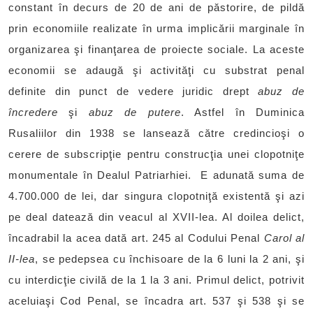
constant în decurs de 20 de ani de păstorire, de pildă
prin economiile realizate în urma implicării marginale în
organizarea şi finanţarea de proiecte sociale. La aceste
economii se adaugă şi activităţi cu substrat penal
definite din punct de vedere juridic drept
abuz de
încredere
şi
abuz de putere
. Astfel în Duminica
Rusaliilor din 1938 se lansează către credincioşi o
cerere de subscripţie pentru construcţia unei clopotniţe
monumentale în Dealul Patriarhiei. E adunată suma de
4.700.000 de lei, dar singura clopotniţă existentă şi azi
pe deal datează din veacul al XVII-lea. Al doilea delict,
încadrabil la acea dată art. 245 al Codului Penal
Carol al
II-lea
, se pedepsea cu închisoare de la 6 luni la 2 ani, şi
cu interdicţie civilă de la 1 la 3 ani. Primul delict, potrivit
aceluiaşi Cod Penal, se încadra art. 537 şi 538 şi se