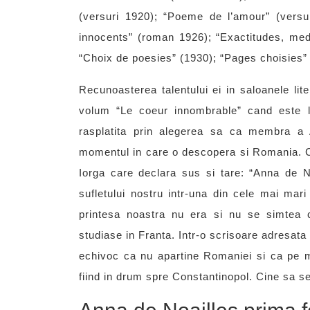
(versuri 1920); “Poeme de l’amour” (versur
innocents” (roman 1926); “Exactitudes, medit
“Choix de poesies” (1930); “Pages choisies”
Recunoasterea talentului ei in saloanele lite
volum “Le coeur innombrable” cand este l
rasplatita prin alegerea sa ca membra a 
momentul in care o descopera si Romania. Ce
Iorga care declara sus si tare: “Anna de N
sufletului nostru intr-una din cele mai mari l
printesa noastra nu era si nu se simtea 
studiase in Franta. Intr-o scrisoare adresata
echivoc ca nu apartine Romaniei si ca pe m
fiind in drum spre Constantinopol. Cine sa se