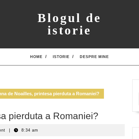
Blogul de
istorie
HOME
ISTORIE
DESPRE MINE
na de Noailles, printesa pierduta a Romaniei?
sa pierduta a Romaniei?
ent
|
8:34 am