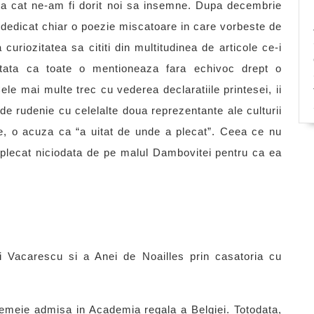
a cat ne-am fi dorit noi sa insemne. Dupa decembrie
a dedicat chiar o poezie miscatoare in care vorbeste de
curiozitatea sa cititi din multitudinea de articole ce-i
stata ca toate o mentioneaza fara echivoc drept o
le mai multe trec cu vederea declaratiile printesei, ii
 de rudenie cu celelalte doua reprezentante ale culturii
le, o acuza ca “a uitat de unde a plecat”. Ceea ce nu
plecat niciodata de pe malul Dambovitei pentru ca ea
 Vacarescu si a Anei de Noailles prin casatoria cu
femeie admisa in Academia regala a Belgiei. Totodata,