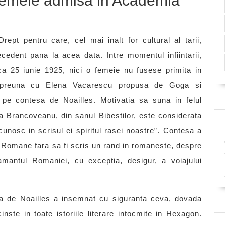
femeie admisa in Academia
rept pentru care, cel mai inalt for cultural al tarii,
dent pana la acea data. Intre momentul infiintarii,
a 25 iunie 1925, nici o femeie nu fusese primita in
impreuna cu Elena Vacarescu propusa de Goga si
 pe contesa de Noailles. Motivatia sa suna in felul
 Brancoveanu, din sanul Bibestilor, este considerata
cunosc in scrisul ei spiritul rasei noastre”. Contesa a
 Romane fara sa fi scris un rand in romaneste, despre
mantul Romaniei, cu exceptia, desigur, a voiajului
esa de Noailles a insemnat cu siguranta ceva, dovada
nste in toate istoriile literare intocmite in Hexagon.