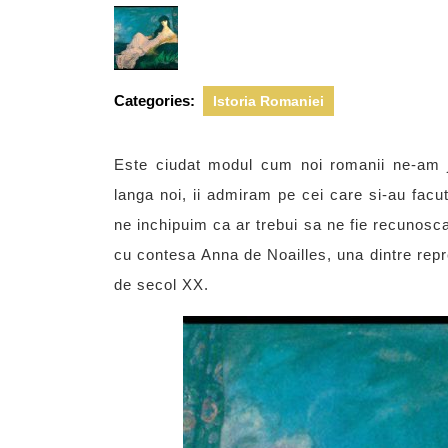
2012
Categories:
Istoria Romaniei
Este ciudat modul cum noi romanii ne-am j
langa noi, ii admiram pe cei care si-au facu
ne inchipuim ca ar trebui sa ne fie recunosca
cu contesa Anna de Noailles, una dintre rep
de secol XX.