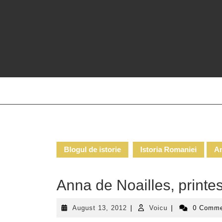
Skip
to
content
Blogul de istorie
Istoria Romaniei
An
Anna de Noailles, printe
August
Voicu
August 13, 2012
|
Voicu
|
0 Comm
13,