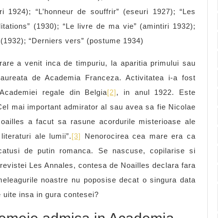
i 1924); “L’honneur de souffrir” (eseuri 1927); “Les
ations” (1930); “Le livre de ma vie” (amintiri 1932);
 (1932); “Derniers vers” (postume 1934)
rare a venit inca de timpuriu, la aparitia primului sau
aureata de Academia Franceza. Activitatea i-a fost
Academiei regale din Belgia
[2]
, in anul 1922. Este
l mai important admirator al sau avea sa fie Nicolae
oailles a facut sa rasune acordurile misterioase ale
iteraturi ale lumii”.
[3]
Nenorocirea cea mare era ca
catusi de putin romanca. Se nascuse, copilarise si
 revistei Les Annales, contesa de Noailles declara fara
eleagurile noastre nu poposise decat o singura data
 uite insa in gura contesei?