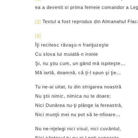
ea a devenit si prima femeie comandor a Leg
[3]
Textul a fost reprodus din Almanahul Fla
[4]
Îţi recitesc răvaşu-n franţuzeşte
Cu slova lui muiată-n ironie
Şi, nu ştiu cum, un gând mă ispiteşte…
Mă iartă, doamnă, că ţi-l spun şi ţie…
Tu ne-ai uitat, tu din strigarea noastră
Nu ştii nimic, nimica nu te doare;
Nici Dunărea nu-ţi plânge la fereastră,
Nici munţii mei nu pot să te-nfioare…
Nu ne-nţelegi nici visul, nici cuvântul,
Nici cântecul tu nu ni-l poţi cunoaşte…