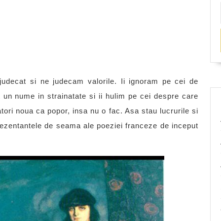
udecat si ne judecam valorile. Ii ignoram pe cei de
t un nume in strainatate si ii hulim pe cei despre care
tori noua ca popor, insa nu o fac. Asa stau lucrurile si
rezentantele de seama ale poeziei franceze de inceput