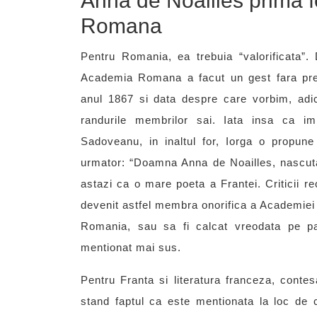
Anna de Noailles prima 
Romana
Pentru Romania, ea trebuia “valorificata”. D
Academia Romana a facut un gest fara prece
anul 1867 si data despre care vorbim, adic
randurile membrilor sai. Iata insa ca 
Sadoveanu, in inaltul for, Iorga o propune
urmator: “Doamna Anna de Noailles, nascuta
astazi ca o mare poeta a Frantei. Criticii re
devenit astfel membra onorifica a Academiei
Romania, sau sa fi calcat vreodata pe pa
mentionat mai sus.
Pentru Franta si literatura franceza, cont
stand faptul ca este mentionata la loc de ci