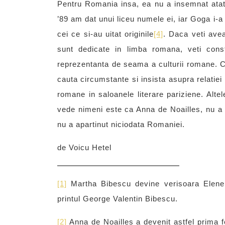
Pentru Romania insa, ea nu a insemnat atat
’89 am dat unui liceu numele ei, iar Goga i-
cei ce si-au uitat originile
[4]
. Daca veti avea 
sunt dedicate in limba romana, veti con
reprezentanta de seama a culturii romane. Ce
cauta circumstante si insista asupra relatiei
romane in saloanele literare pariziene. Alte
vede nimeni este ca Anna de Noailles, nu a 
nu a apartinut niciodata Romaniei.
de Voicu Hetel
[1]
Martha Bibescu devine verisoara Elenei
printul George Valentin Bibescu.
[2]
Anna de Noailles a devenit astfel prima 