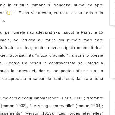
unic in culturile romana si franceza, numai ca spre
escu
[1]
si Elena Vacarescu, cu toate ca au scris si in
le.
, pe numele sau adevarat s-a nascut la Paris, la 15
mele, se inrudea cu multe din numele mari care
 toate acestea, printesa avea origini romanesti doar
get. Supranumita “muza gradinilor”, a scris o poezie
tate. George Calinescu in controversata sa “Istorie a
 lauda la adresa ei, dar nu se poate abtine sa nu o
de apreciata in saloanele frantuzesti, dar care nu-si
olumele: “Le coeur innombrable” (Paris 1901); “L’ombre
 (roman 1903), “Le visage emerveille” (roman 1904);
issements” (versuri 1913); “Les forces eternelles”