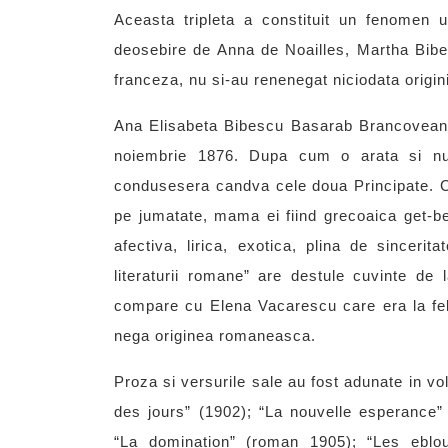
Aceasta tripleta a constituit un fenomen 
deosebire de Anna de Noailles, Martha Bib
franceza, nu si-au renenegat niciodata origini
Ana Elisabeta Bibescu Basarab Brancoveanu
noiembrie 1876. Dupa cum o arata si nu
condusesera candva cele doua Principate. Cu
pe jumatate, mama ei fiind grecoaica get-be
afectiva, lirica, exotica, plina de sinceri
literaturii romane” are destule cuvinte de
compare cu Elena Vacarescu care era la fel 
nega originea romaneasca.
Proza si versurile sale au fost adunate in v
des jours” (1902); “La nouvelle esperance”
“La domination” (roman 1905); “Les eblou