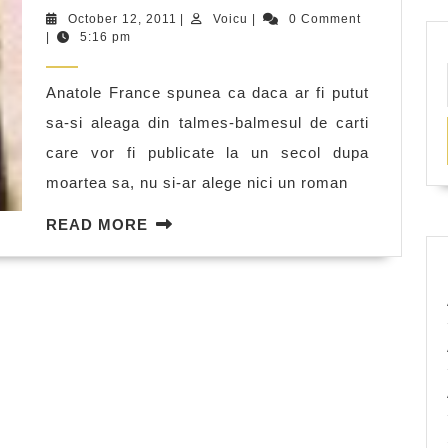
feminina
October
Voicu
October 12, 2011
|
Voicu
|
0 Comment
si
12,
|
5:16 pm
2011
moravuri
Anatole France spunea ca daca ar fi putut
in
sa-si aleaga din talmes-balmesul de carti
secolul
care vor fi publicate la un secol dupa
fanariot
moartea sa, nu si-ar alege nici un roman
READ
READ MORE
MORE