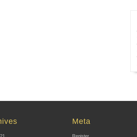
hives
Meta
021
Register