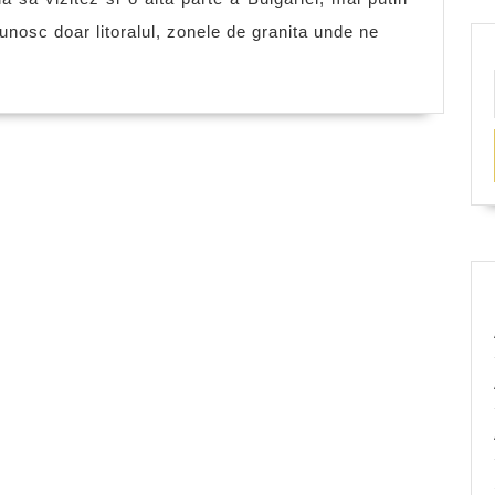
Targovishte
nosc doar litoralul, zonele de granita unde ne
Bulgaria