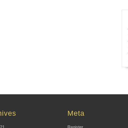
hives
Meta
021
Register