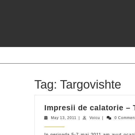
Skip
to
content
Tag:
Targovishte
Impresii de calatorie –
May
Voicu
May 13, 2011
|
Voicu
|
0 Commen
13,
2011
In perioada 5-7 mai 2011 am avut ocazia