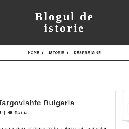
Blogul de
istorie
HOME
ISTORIE
DESPRE MINE
Impresii
 Targovishte Bulgaria
de
t
|
8:28 pm
calatorie
–
 sa vizitez si o alta parte a Bulgariei, mai putin