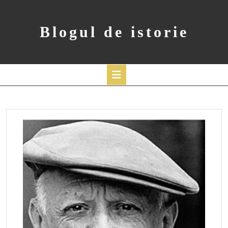
Skip
to
content
Blogul de istorie
Open
Button