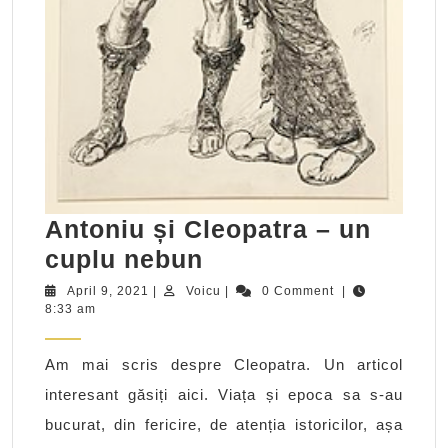
Antoniu și Cleopatra – un
Antoniu
cuplu nebun
și
April
Voicu
April 9, 2021
|
Voicu
|
0 Comment
|
9,
8:33 am
Cleopatra
2021
–
Am mai scris despre Cleopatra. Un articol
un
interesant găsiți aici. Viața și epoca sa s-au
cuplu
bucurat, din fericire, de atenția istoricilor, așa
nebun