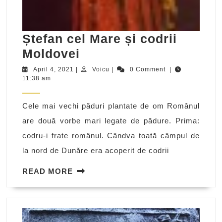
Ștefan cel Mare și codrii
Ștefan
Moldovei
cel
April
Voicu
April 4, 2021
|
Voicu
|
0 Comment
|
4,
11:38 am
Mare
2021
și
Cele mai vechi păduri plantate de om Românul
codrii
are două vorbe mari legate de pădure. Prima:
Moldovei
codru-i frate românul. Cândva toată câmpul de
la nord de Dunăre era acoperit de codrii
READ
READ MORE
MORE