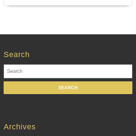
Search
Search
for:
Archives