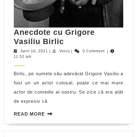
Anecdote cu Grigore
Anecdote
Vasiliu Birlic
cu
April
Voicu
April 10, 2021
|
Voicu
|
0 Comment
|
10,
11:52 am
Grigore
2021
Vasiliu
Birlic, pe numele său adevărat Grigore Vasiliu a
Birlic
fost un un actor colosal, poate ce mai mare
actor de comedie al nostru. Se zice că era atât
de expresiv că
READ
READ MORE
MORE