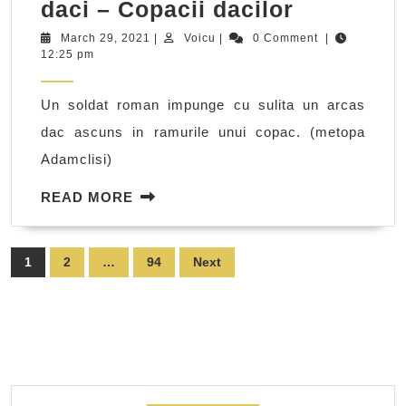
Cuvinte
daci – Copacii dacilor
moștenit
March
Voicu
March 29, 2021
|
Voicu
|
0 Comment
|
29,
12:25 pm
de
2021
la
Un soldat roman impunge cu sulita un arcas
daci
dac ascuns in ramurile unui copac. (metopa
–
Adamclisi)
Copacii
dacilor
READ
READ MORE
MORE
Posts
1
2
…
94
Next
pagination