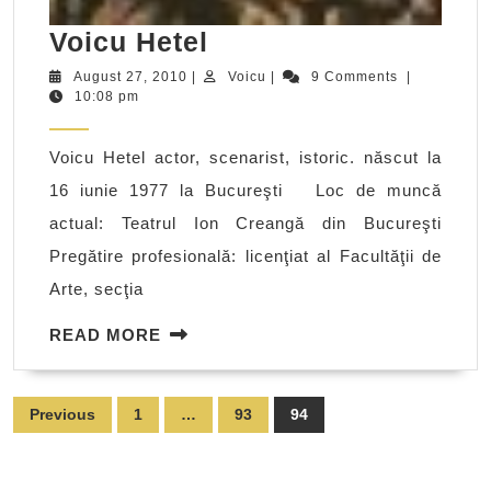
Voicu
Voicu Hetel
Hetel
August
Voicu
August 27, 2010
|
Voicu
|
9 Comments
|
27,
10:08 pm
2010
Voicu Hetel actor, scenarist, istoric. născut la
16 iunie 1977 la Bucureşti Loc de muncă
actual: Teatrul Ion Creangă din Bucureşti
Pregătire profesională: licenţiat al Facultăţii de
Arte, secţia
READ
READ MORE
MORE
Posts
Previous
1
…
93
94
pagination