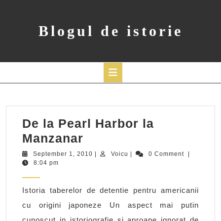
Skip
to
content
Blogul de istorie
Open
Button
De la Pearl Harbor la
De
Manzanar
la
September
Voicu
September 1, 2010
|
Voicu
|
0 Comment
|
1,
8:04 pm
Pearl
2010
Harbor
Istoria taberelor de detentie pentru americanii
la
cu origini japoneze Un aspect mai putin
Manzanar
cunoscut in istoriografie si aproape ignorat de