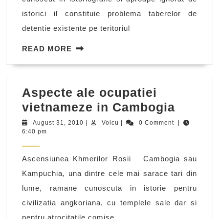
istorici il constituie problema taberelor de
detentie existente pe teritoriul
READ
READ MORE
MORE
Aspecte ale ocupatiei
Aspect
vietnameze in Cambogia
ale
August
Voicu
August 31, 2010
|
Voicu
|
0 Comment
|
31,
6:40 pm
ocupat
2010
vietna
Ascensiunea Khmerilor Rosii Cambogia sau
in
Kampuchia, una dintre cele mai sarace tari din
Cambo
lume, ramane cunoscuta in istorie pentru
civilizatia angkoriana, cu templele sale dar si
pentru atrocitatile comise